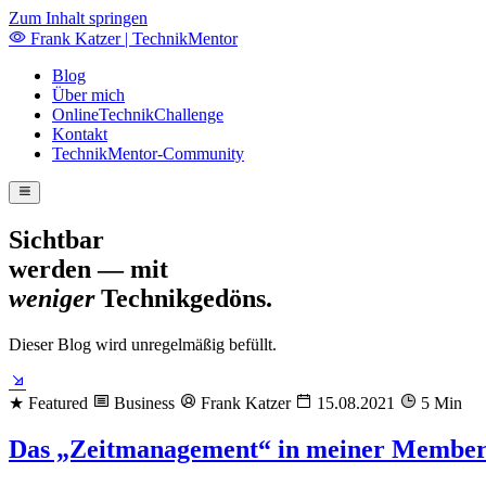
Zum Inhalt springen
Frank Katzer | TechnikMentor
Blog
Über mich
OnlineTechnikChallenge
Kontakt
TechnikMentor-Community
Sichtbar
werden — mit
weniger
Technikgedöns.
Dieser Blog wird unregelmäßig befüllt.
★ Featured
Business
Frank Katzer
15.08.2021
5 Min
Das „Zeitmanagement“ in meiner Membe