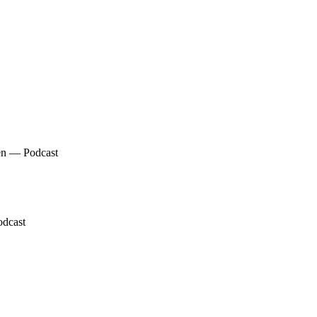
en — Podcast
odcast