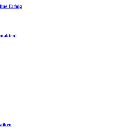
ine-Erfolg
ntakten!
ktiken